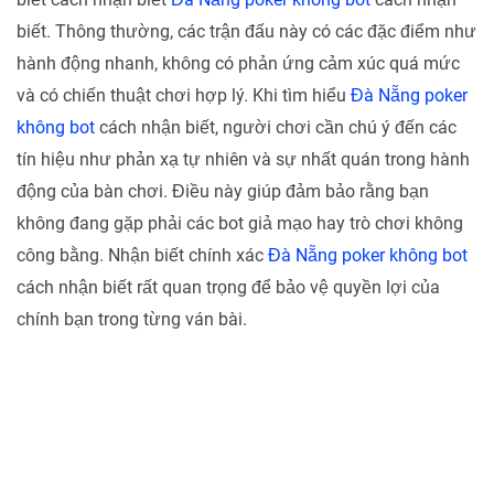
biết. Thông thường, các trận đấu này có các đặc điểm như
hành động nhanh, không có phản ứng cảm xúc quá mức
và có chiến thuật chơi hợp lý. Khi tìm hiểu
Đà Nẵng poker
không bot
cách nhận biết, người chơi cần chú ý đến các
tín hiệu như phản xạ tự nhiên và sự nhất quán trong hành
động của bàn chơi. Điều này giúp đảm bảo rằng bạn
không đang gặp phải các bot giả mạo hay trò chơi không
công bằng. Nhận biết chính xác
Đà Nẵng poker không bot
cách nhận biết rất quan trọng để bảo vệ quyền lợi của
chính bạn trong từng ván bài.